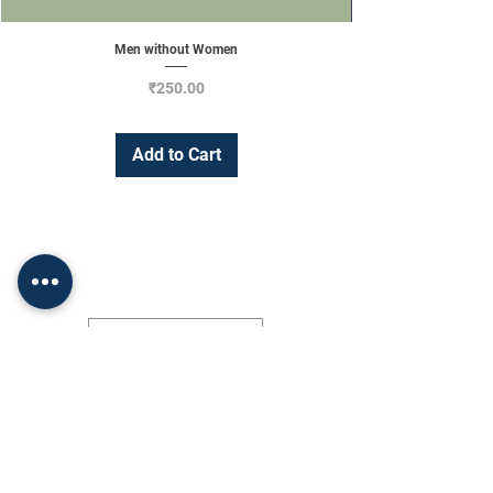
Men without Women
Price
₹250.00
Add to Cart
Change Currency
INR (₹)
Shop
Socials
•
FAQ
Facebook