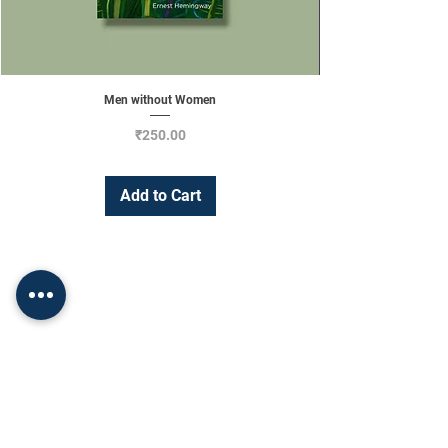
Men without Women
Price
₹250.00
Add to Cart
Change Currency
INR (₹)
Shop
Socials