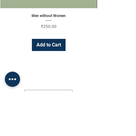
Men without Women
Price
₹250.00
Add to Cart
Change Currency
INR (₹)
Shop
Socials
•
FAQ
Facebook