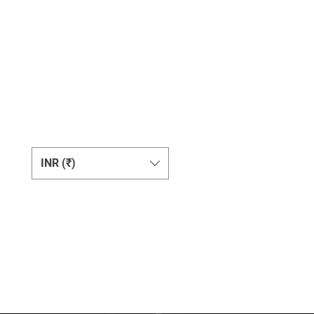
Change Currency
INR (₹)