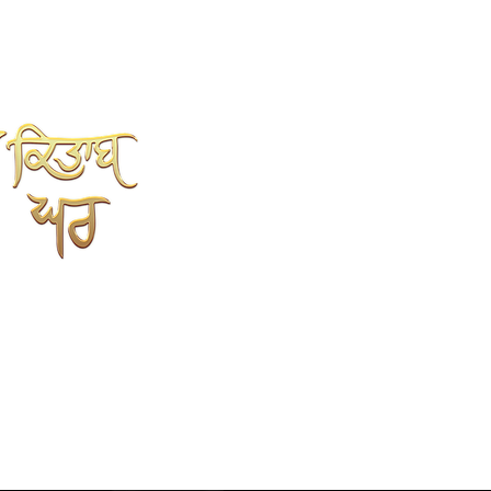
SHAH KITAB GHAR
Online Book Store
Kahlon Complex, Shop no.3
Mehta sweet wali Gali
opp.Punjabi University, Patiala.
147002
9779352237
7696352237