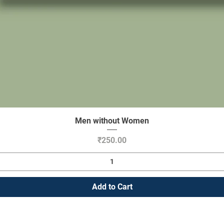
Men without Women
Quick View
Price
₹250.00
Add to Cart