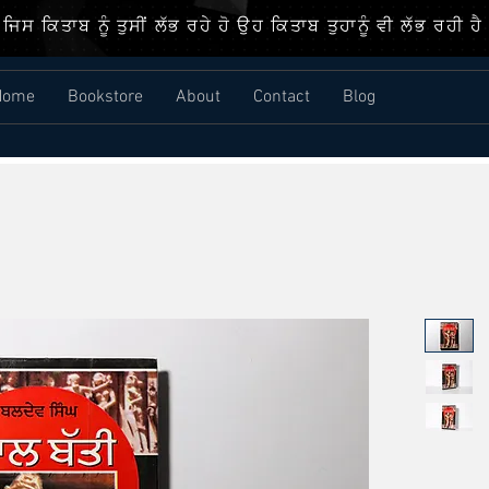
ਜਿਸ ਕਿਤਾਬ ਨੂੰ ਤੁਸੀਂ ਲੱਭ ਰਹੇ ਹੋ ਉਹ ਕਿਤਾਬ ਤੁਹਾਨੂੰ ਵੀ ਲੱਭ ਰਹੀ ਹੈ
Home
Bookstore
About
Contact
Blog