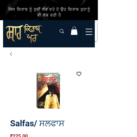
ਜਿਸ ਕਿਤਾਬ ਨੂੰ ਤੁਸੀਂ ਲੱਭ ਰਹੇ ਹੋ ਉਹ ਕਿਤਾਬ ਤੁਹਾਨੂੰ
ਵੀ ਲੱਭ ਰਹੀ ਹੈ
Salfas/ ਸਲਫਾਸ
Price
₹225.00