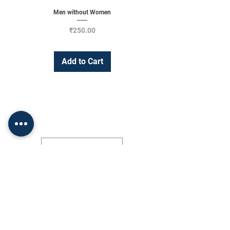
Men without Women
Price
₹250.00
Add to Cart
Change Currency
INR (₹)
Shop
Socials
•
FAQ
Facebook
•
About Us
Twitter