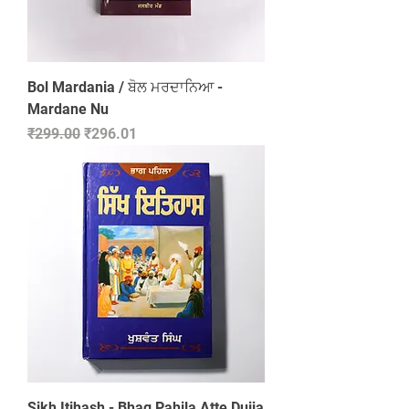
Bol Mardania / ਬੋਲ ਮਰਦਾਨਿਆ -
Mardane Nu
Regular Price
Sale Price
₹299.00
₹296.01
Sikh Itihash - Bhag Pahila Atte Dujja