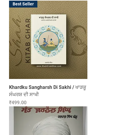
Best Seller
Khardku Sangharsh Di Sakhi / ਖਾੜਕੂ
ਸੰਘਰਸ਼ ਦੀ ਸਾਖੀ
Price
₹499.00