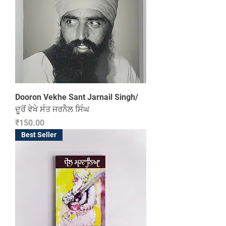
Dooron Vekhe Sant Jarnail Singh/
ਦੂਰੋਂ ਵੇਖੇ ਸੰਤ ਜਰਨੈਲ ਸਿੰਘ
Price
₹150.00
Best Seller