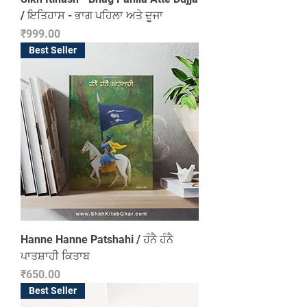
/ ਇਤਿਹਾਸ - ਭਾਗ ਪਹਿਲਾ ਅਤੇ ਦੂਜਾ
Price
₹999.00
Best Seller
Hanne Hanne Patshahi / ਹੰਨੈ ਹੰਨੈ
ਪਾਤਸ਼ਾਹੀ ਕਿਤਾਬ
Price
₹650.00
Best Seller