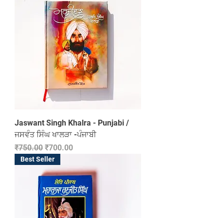
Jaswant Singh Khalra - Punjabi /
ਜਸਵੰਤ ਸਿੰਘ ਖਾਲੜਾ -ਪੰਜਾਬੀ
Regular Price
Sale Price
₹750.00
₹700.00
Best Seller