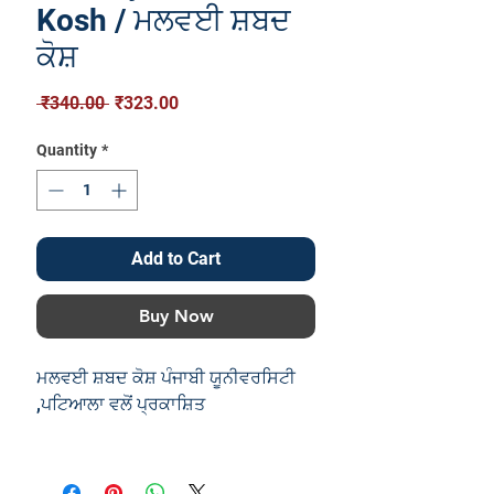
Kosh / ਮਲਵਈ ਸ਼ਬਦ
ਕੋਸ਼
Regular
Sale
 ₹340.00 
₹323.00
Price
Price
Quantity
*
Add to Cart
Buy Now
ਮਲਵਈ ਸ਼ਬਦ ਕੋਸ਼ ਪੰਜਾਬੀ ਯੂਨੀਵਰਸਿਟੀ
,ਪਟਿਆਲਾ ਵਲੋਂ ਪ੍ਰਕਾਸ਼ਿਤ