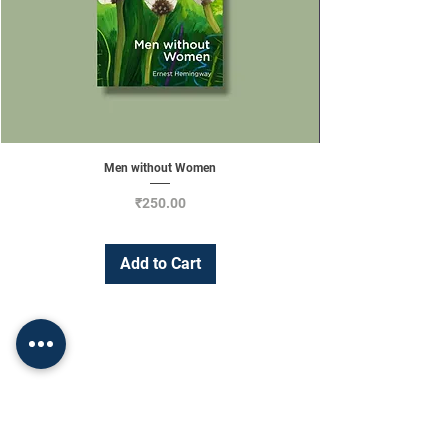
Men without Women
Price
₹250.00
Add to Cart
Change Currency
INR (₹)