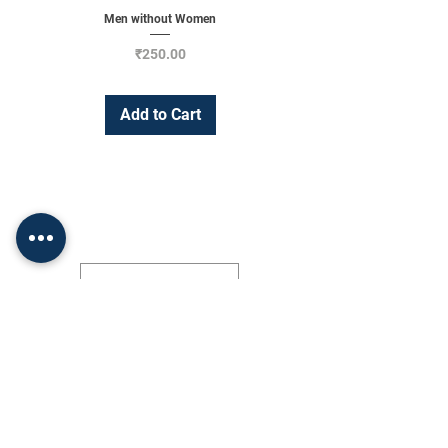
Men without Women
Price
₹250.00
Add to Cart
Change Currency
INR (₹)
Shop
Socials
•
FAQ
Facebook
•
About Us
Twitter
•
Terms and Conditions