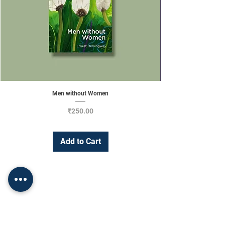
Men without Women
Price
₹250.00
Add to Cart
Change Currency