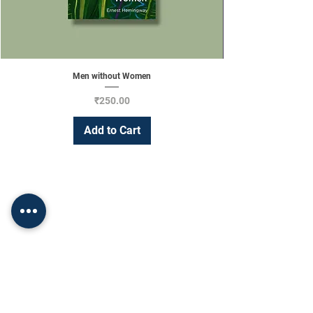
Men without Women
Price
₹250.00
Add to Cart
Change Currency
INR (₹)
Shop
Socials