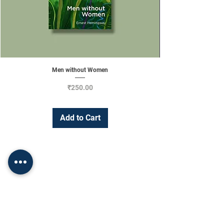
Men without Women
Price
₹250.00
Add to Cart
Change Currency
INR (₹)