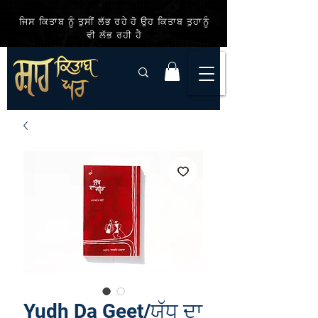
ਜਿਸ ਕਿਤਾਬ ਨੂੰ ਤੁਸੀਂ ਲੱਭ ਰਹੇ ਹੋ ਉਹ ਕਿਤਾਬ ਤੁਹਾਨੂੰ
ਵੀ ਲੱਭ ਰਹੀ ਹੈ
Yudh Da Geet/ਯੁੱਧ ਦਾ