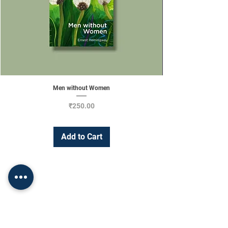
Men without Women
Price
₹250.00
Add to Cart
Change Currency
INR (₹)