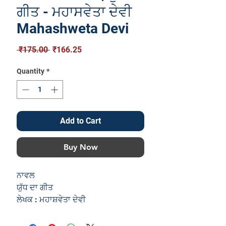
ਗੀਤ - ਮਹਾਸਵੇਤਾ ਦੇਵੀ
Mahashweta Devi
Regular
Sale
 ₹175.00 
₹166.25
Price
Price
Quantity
*
Add to Cart
Buy Now
ਨਾਵਲ
ਯੁੱਧ ਦਾ ਗੀਤ
ਲੇਖਕ : ਮਹਾਸ਼ਵੇਤਾ ਦੇਵੀ