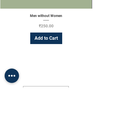
Men without Women
Price
₹250.00
Add to Cart
Change Currency
INR (₹)
Shop
Socials
•
FAQ
Facebook