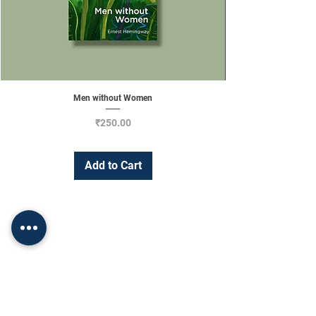
Men without Women
Price
₹250.00
Add to Cart
Change Currency
INR (₹)