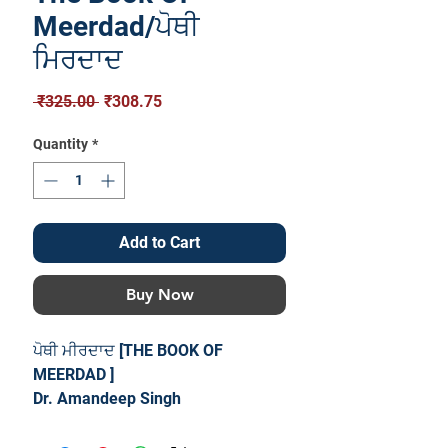
Meerdad/ਪੋਥੀ
ਮਿਰਦਾਦ
Regular
Sale
 ₹325.00 
₹308.75
Price
Price
Quantity
*
Add to Cart
Buy Now
ਪੋਥੀ ਮੀਰਦਾਦ [THE BOOK OF
MEERDAD ]
Dr. Amandeep Singh