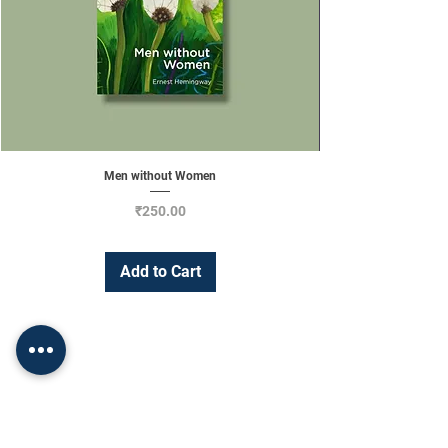
Men without Women
Price
₹250.00
Add to Cart
Change Currency
INR (₹)