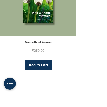
Men without Women
Price
₹250.00
Add to Cart
Change Currency
INR (₹)