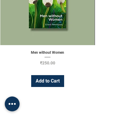
Men without Women
Price
₹250.00
Add to Cart
Change Currency
INR (₹)