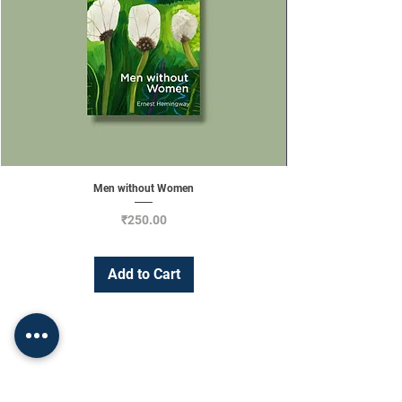
Men without Women
Price
₹250.00
Add to Cart
Change Currency