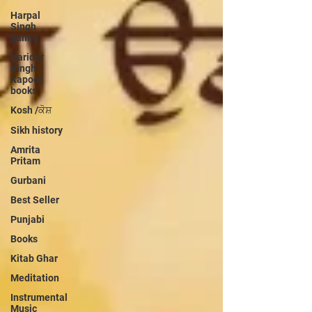
Harpal
Singh
pannu
Narider
Singh
Kapoor
books
Kosh /ਕੋਸ਼
Sikh history
Amrita
Pritam
Gurbani
Best Seller
Punjabi
Books
Kitab Ghar
Meditation
Instrumental
Music