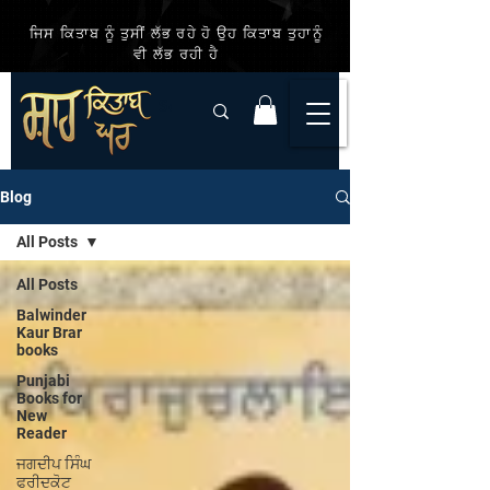
ਜਿਸ ਕਿਤਾਬ ਨੂੰ ਤੁਸੀਂ ਲੱਭ ਰਹੇ ਹੋ ਉਹ ਕਿਤਾਬ ਤੁਹਾਨੂੰ
ਵੀ ਲੱਭ ਰਹੀ ਹੈ
Blog
All Posts
All Posts
Balwinder
Kaur Brar
books
Punjabi
Books for
New
Reader
ਜਗਦੀਪ ਸਿੰਘ
ਫਰੀਦਕੋਟ