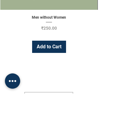
Men without Women
Price
₹250.00
Add to Cart
Change Currency
INR (₹)
Shop
Socials
•
FAQ
Facebook