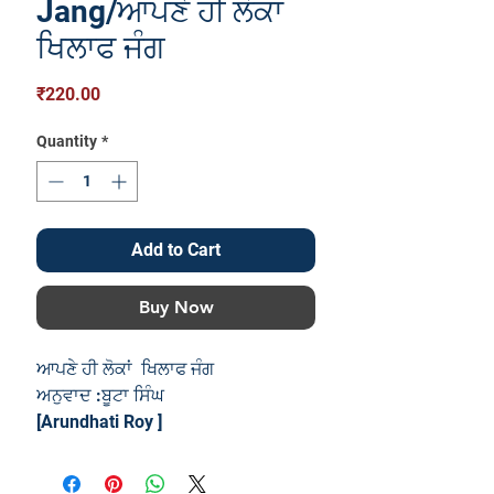
Jang/ਆਪਣੇ ਹੀ ਲੋਕਾਂ
ਖਿਲਾਫ ਜੰਗ
Price
₹220.00
Quantity
*
Add to Cart
Buy Now
ਆਪਣੇ ਹੀ ਲੋਕਾਂ ਖਿਲਾਫ ਜੰਗ
ਅਨੁਵਾਦ :ਬੂਟਾ ਸਿੰਘ
[Arundhati Roy ]