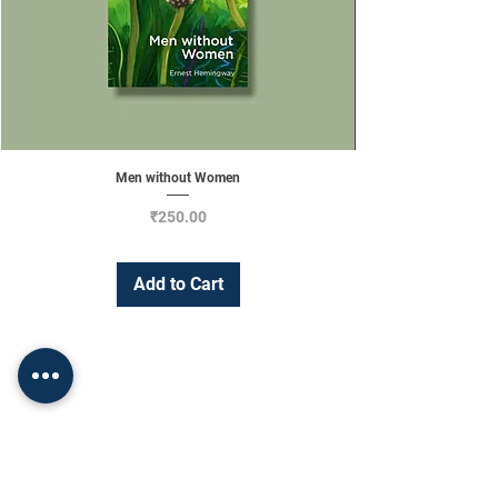
Men without Women
Price
₹250.00
Add to Cart
Change Currency
INR (₹)