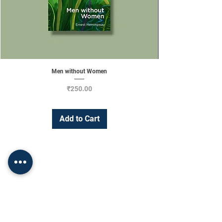
Men without Women
Price
₹250.00
Add to Cart
Change Currency
INR (₹)