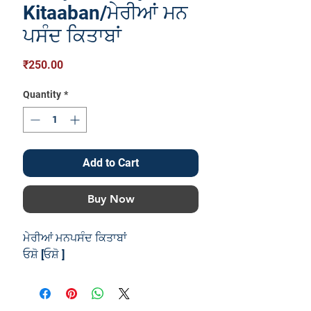
Kitaaban/ਮੇਰੀਆਂ ਮਨ
ਪਸੰਦ ਕਿਤਾਬਾਂ
Price
₹250.00
Quantity
*
Add to Cart
Buy Now
ਮੇਰੀਆਂ ਮਨਪਸੰਦ ਕਿਤਾਬਾਂ
ਓਸ਼ੋ [ਓਸ਼ੋ ]