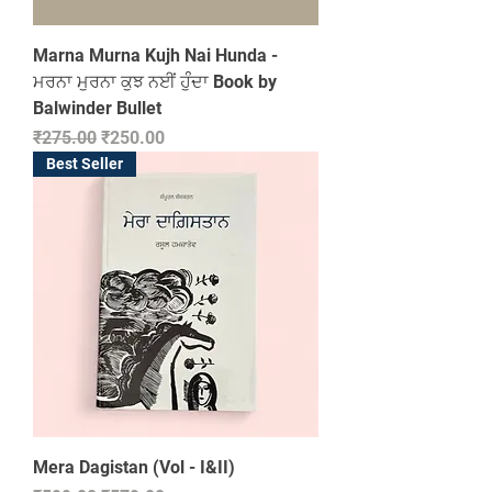
Marna Murna Kujh Nai Hunda -
ਮਰਨਾ ਮੁਰਨਾ ਕੁਝ ਨਈਂ ਹੁੰੰਦਾ Book by
Balwinder Bullet
Regular Price
Sale Price
₹275.00
₹250.00
Best Seller
Mera Dagistan (Vol - I&II)