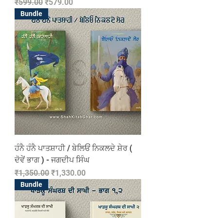
Regular Price
Sale Price
₹599.00
₹579.00
Bundle
ਹੰਨੈ ਹੰਨੈ ਪਾਤਸ਼ਾਹੀ / ਬੇਲਿਓਂ ਨਿਕਲਦੇ ਸ਼ੇਰ (
ਦੋਵੇਂ ਭਾਗ ) - ਜਗਦੀਪ ਸਿੰਘ
Regular Price
Sale Price
₹1,350.00
₹1,330.00
Bundle