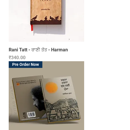
Rani Tatt - ਰਾਣੀ ਤੱਤ - Harman
Price
₹340.00
Pre Order Now