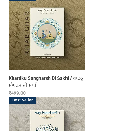
Khardku Sangharsh Di Sakhi / ਖਾੜਕੂ
ਸੰਘਰਸ਼ ਦੀ ਸਾਖੀ
Price
₹499.00
Best Seller