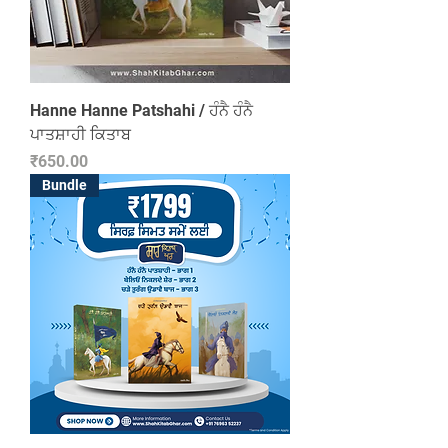
Hanne Hanne Patshahi / ਹੰਨੈ ਹੰਨੈ
ਪਾਤਸ਼ਾਹੀ ਕਿਤਾਬ
Price
₹650.00
Bundle