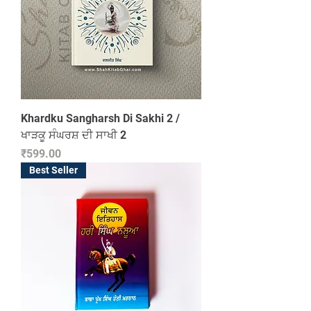
Khardku Sangharsh Di Sakhi 2 /
ਖਾੜਕੂ ਸੰਘਰਸ਼ ਦੀ ਸਾਖੀ 2
Price
₹599.00
Best Seller