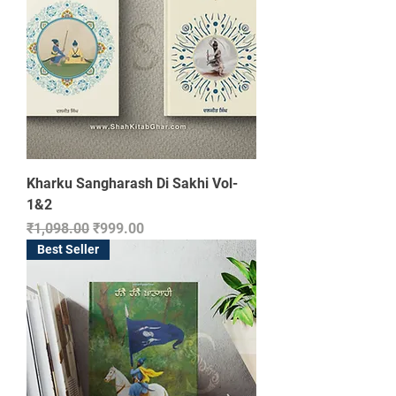
Kharku Sangharash Di Sakhi Vol-
1&2
Regular Price
Sale Price
₹1,098.00
₹999.00
Best Seller