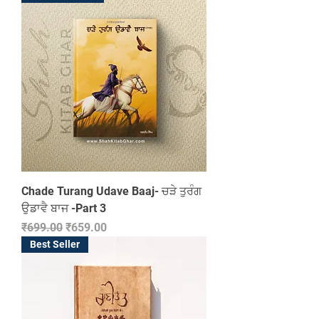
Chade Turang Udave Baaj- ਚੜੇ ਤੁਰੰਗ
ਉਡਾਵੈ ਬਾਜ -Part 3
Regular Price
Sale Price
₹699.00
₹659.00
Best Seller