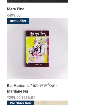
Mera Pind
Price
₹499.00
Best Seller
Bol Mardania / ਬੋਲ ਮਰਦਾਨਿਆ -
Mardane Nu
Regular Price
Sale Price
₹299.00
₹296.01
Pre Order Now