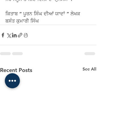
ਕਿਤਾਬ “ ਪੂਰਨ ਸਿੰਘ ਦੀਆਂ ਯਾਦਾਂ ” ਲੇਖਕ 
ਬਸੰਤ ਕੁਮਾਰੀ ਸਿੰਘ
See All
Recent Posts