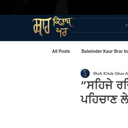
All Posts
Balwinder Kaur Brar b
Shah Kitab Ghar
A
Harpal Singh pannu
Narid
“ਸਹਿਜੇ ਰ
ਪਹਿਚਾਣ ਲੇ
Gurbani
Best Seller
P
Latest Punjabi Songs
Pura