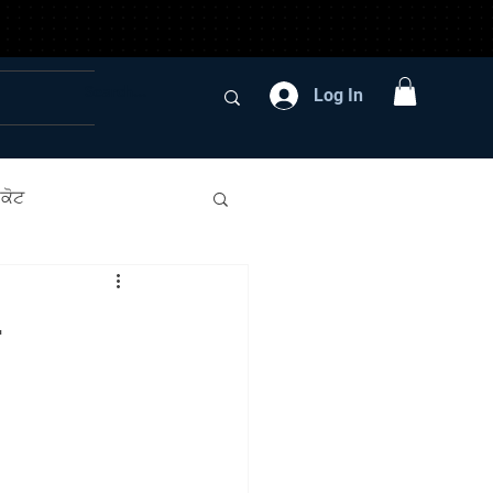
Log In
ਕੋਟ
rita Pritam
-
mental Music